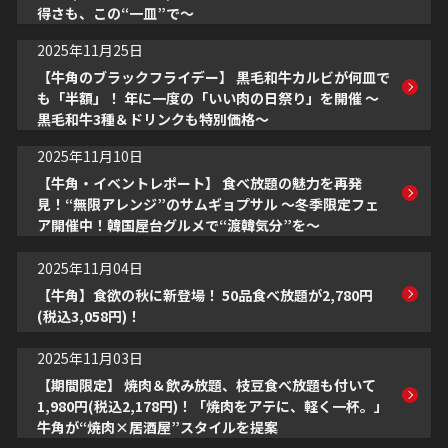
得さも、この“一皿”で～
2025年11月25日
【牛角のブラックフライデー】 黒毛和牛カルビが何皿で
も「半額」！ 年に一度の「いい肉の日祭り」を開催 ～
黒毛和牛3種＆ドリンクも特別価格～
2025年11月10日
【牛角・イベントレポート】 食べ放題の魅力を再発
見！“無限アレンジ”のサムギョプサル ～冬季限定フェ
ア開催中！韓国屋台グルメで“渡韓気分”を～
2025年11月04日
【牛角】食欲の秋に新登場！ 50品食べ放題が2,780円
(税込3,058円)！
2025年11月03日
【期間限定】 焼肉＆飲み放題、枝豆食べ放題も付いて
1,980円(税込2,178円)！「焼肉をアテに、軽く一杯。」
牛角が“焼肉×居酒屋”スタイルを提案