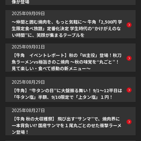
像が登場
2025年09月09日
～仲間と囲む焼肉を、もっと気軽に～ 牛角「2,500円 学
生限定食べ放題」定番化決定 学生時代の“かけがえのな
い時間”に、笑顔が集まるテーブルを
2025年09月01日
【牛角 イベントレポート】秋の「W主役」登場！秋刀
魚ラーメンvs極旨きのこ焼肉 〜秋の味覚を“丸ごと”！
見て楽しい・食べて感動の新メニュー〜
2025年08月29日
【牛角】“牛タンの日”に大盤振る舞い！ 9/1～12平日は
「牛タン塩」半額、9/10限定で「上タン塩」１円！
2025年08月27日
【牛角 秋の大収穫祭】 飛び出す“サンマ”で、焼肉界に
一本背負い!? 国産サンマを１尾丸ごとのせた衝撃ラーメ
ン登場！