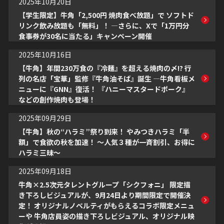
2025年10月20日
【学生限定】牛角「2,500円 焼肉食べ放題」で ソフトド
リンク飲み放題も「無料」！ ―さらに、Xで「1万円分
食事券が30名に当たる」キャンペーン開催
2025年10月16日
【牛角】年間230万食の『冷麺』を超える焼肉の〆!? 行
列の名店「宝華」監修『牛角油そば』誕生 ―牛角看板メ
ニューに『GNN』復活！ 『ハニーマスタードポーク』
などの創作焼肉も登場！
2025年09月29日
【牛角】秋の“ハラミ”祭り到来！ やみつきハラミ「半
額」で食欲の秋を加速！ ～人気３種が一斉割引、お得に
ハラミ三昧～
2025年09月18日
牛角×2.5次元タレントグループ「シクフォニ」 限定描
き下ろしビジュアルが、9月24日より期間限定で開催決
定！ オリジナルノベルティがもらえるコラボ限定メニュ
ーや 牛角店員姿の描き下ろしビジュアル、オリジナル映