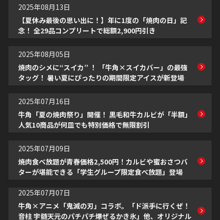
2025年08月13日
【夏休み最後の思い出に！】年に1度の「焼肉の日」記
念！ 全29品コンプリートで総額2,900円引き
2025年08月05日
焼肉のシメに“スイカ” ！ 「牛角×スイカバー」の最強
タッグ！ 暑い夏にぴったりの期間限定アイスが新登場
2025年07月16日
牛角「夏の焼肉祭り」開催！ 黒毛和牛カルビが「半額」
人気10商品が何皿でも特別価格で無限割引
2025年07月09日
焼肉食べ放題が青春価格2,500円！カルビや蜜おさつバ
ターが堪能できる「学生グループ限定食べ放題」登場
2025年07月07日
牛角×アニメ「鬼滅の刃」コラボ。「ド派手に行くぜ！
音柱 宇髄天元のパチパチ爆ぜるかき氷」他、オリジナル