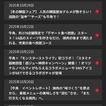
2025年10月29日
【冬の韓国フェア】 人気の韓国屋台グルメが勢ぞろい！
話題の“旨辛”“チーズ”も牛角で！
2025年10月22日
牛角、約270店舗限定で「デザート食べ放題」スター
ト！10品のスイーツを好きなだけ。 焼肉の後まで満たさ
れる、充実の食べ放題コース
2025年10月22日
牛角×「モンスターストライク」初コラボ！『スタミナ
超絶回復！超ジュ～神祭キャンペーン』開催！！オリジ
ナルノベルティがもらえるコラボメニューや SNSアイコ
ンがGETできるコラボガチャが登場
2025年10月20日
【牛角 イベントレポート】 焼肉の“味づくり”を原点
から。 看板メニューの美味しさを“深化”させ、「また
行きたくなる焼肉」へ。