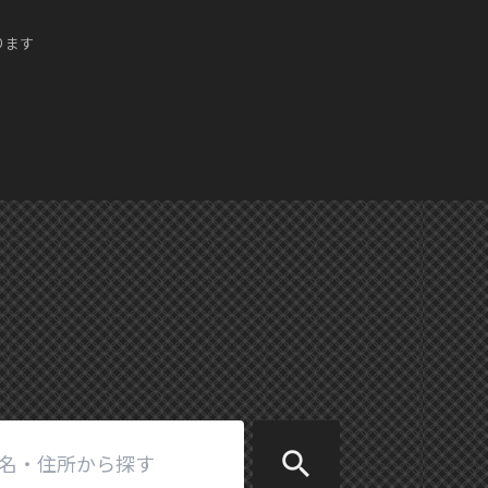
ります
search