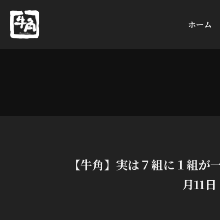
ホーム
【牛角】実は７組に１組が一
月11