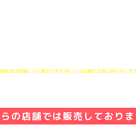
席時・会計時クーポン提示
ループ全員の学生証および学生であることを証明する物の提示が
学生以上の学生グループが対象
名様以上でご利用いただけます
フトドリンク飲み放題の注文は人数分とさせていただきます
ドリンクバー 店舗は店舗のルールに準ずる）
フトドリンク飲み放題（ドリンクバー）のみのご利用はできませ
クーポン・優待サービスとの併用はできません
日祝にはご利用いただけません
026年8月10日(月)～8月14日(金)お盆期間中を除く
施状況は店舗により異なります 詳しくは店舗にお問い合わせくだ
ちらの店舗では販売しておりま