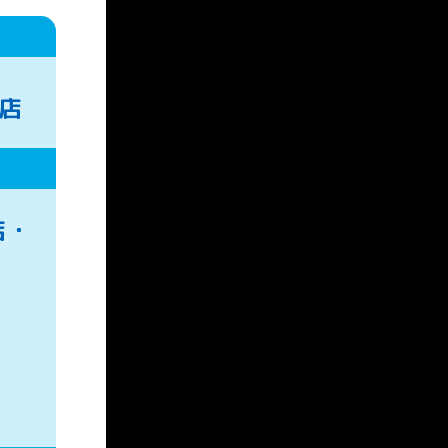
店
店・
・