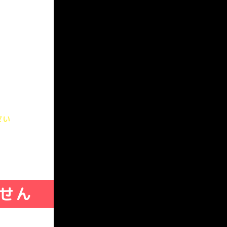
必須です
ん
さい
せん