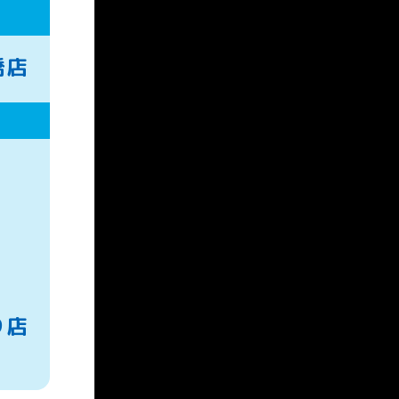
橋店
り店