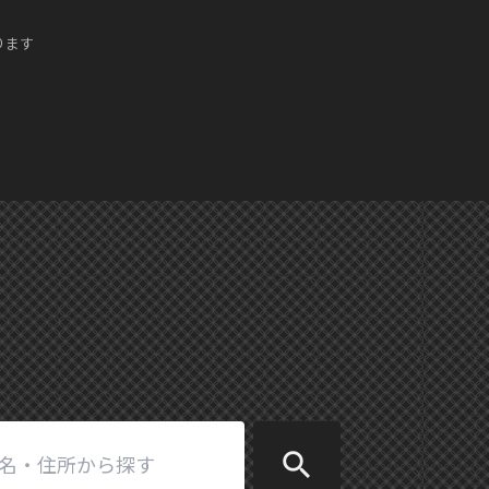
ります
search